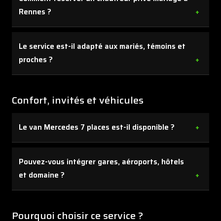
Rennes ?
Vous pouvez réserver par téléphone, via le formulaire
Le service est-il adapté aux mariés, témoins et
ou grâce au module en ligne. Ensuite, nous validons les
proches ?
lieux, horaires et véhicules adaptés à votre journée.
Oui, cette prestation est conçue pour les mariés, les
proches, les témoins et les invités qui attendent un
Confort, invités et véhicules
transport plus élégant et plus fluide.
Le van Mercedes 7 places est-il disponible ?
Oui, il est particulièrement utile pour les petits
Pouvez-vous intégrer gares, aéroports, hôtels
groupes, les familles et les trajets avec bagages.
et domaine ?
Oui, nous pouvons structurer une prestation qui relie
tous les points clés du mariage.
Pourquoi choisir ce service ?