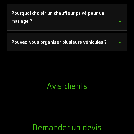
Pourquoi choisir un chauffeur privé pour un
mariage ?
Parce que vous gagnez en sérénité, en ponctualité et
Pouvez-vous organiser plusieurs véhicules ?
en qualité de service sur une journée où chaque détail
compte.
Oui, plusieurs véhicules peuvent être coordonnés
selon le nombre d’invités et le déroulé de la journée.
Avis clients
Demander un devis