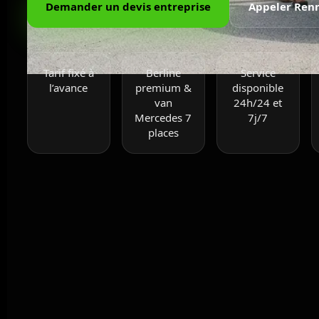
Demander un devis entreprise
Appeler Ren
Tarif fixé à
Berline
Service
l’avance
premium &
disponible
van
24h/24 et
Mercedes 7
7j/7
places