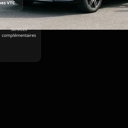
nes VTC
Services
complémentaires