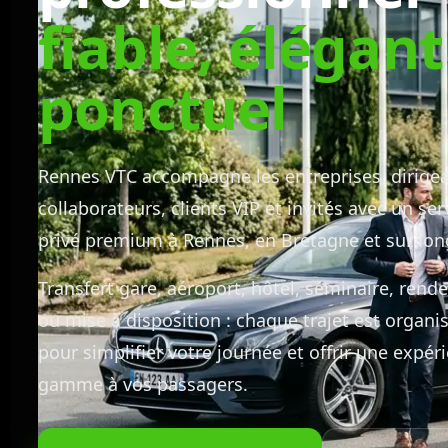
fiable, élégant
ponctuel
Rennes VTC accompagne les entreprises, dirigea
collaborateurs, clients VIP et invités avec un se
privé premium à Rennes, en Bretagne et sur lon
Transfert gare, aéroport, hôtel, séminaire, rende
ou mise à disposition : chaque trajet est organi
pour simplifier votre journée et offrir une expér
gamme à vos passagers.