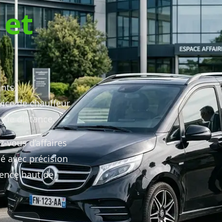
 et
nts,
rvice de chauffeur
gue distance.
z-vous d’affaires
sé avec précision
ience haut de