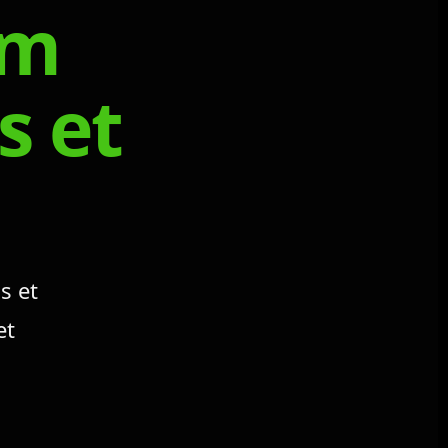
um
s et
s et
et