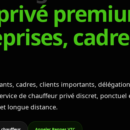
 privé premi
prises, cadre
ts, cadres, clients importants, délégation
rvice de chauffeur privé discret, ponctuel 
et longue distance.
 chauffeur
Appeler Rennes VTC