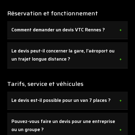
Réservation et fonctionnement
Comment demander un devis VTC Rennes ?
Vous pouvez utiliser le formulaire, nous appeler ou
Le devis peut-il concerner la gare, l’aéroport ou
passer par le module de réservation. Ensuite, nous
un trajet longue distance ?
vous adressons une proposition adaptée au trajet et
au véhicule demandé.
Oui, nous établissons des devis pour les transferts
gare, aéroport, trajets régionaux et longues distances.
Tarifs, service et véhicules
Le devis est-il possible pour un van 7 places ?
Oui, le van Mercedes 7 places peut être intégré dans
Pouvez-vous faire un devis pour une entreprise
le devis selon le nombre de passagers et de bagages.
ou un groupe ?