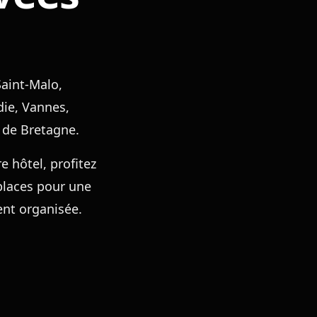
s
aint-Malo,
die, Vannes,
s de Bretagne.
e hôtel, profitez
places pour une
ent organisée.