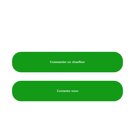
VTC Saint-Brieuc
Explorez Saint-Brieuc avec Élégance : L'Excellence des Services de Rennes VTC"
Commander un chauffeur
Contactez nous