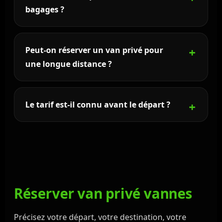
adapté aux bagages.
bagages ?
Oui. C’est la solution recommandée pour les
familles, les enfants, les valises et les trajets vers
Peut-on réserver un van privé pour
hôtels, ports ou résidences.
une longue distance ?
Oui. Rennes VTC assure les trajets longue distance
depuis ou vers Vannes, Rennes, Nantes, Carnac,
Le tarif est-il connu avant le départ ?
Quiberon et la Bretagne.
Oui. Le prix est annoncé avant validation selon le
trajet, l’horaire, le nombre de passagers et les
éventuelles attentes.
Réserver van privé vannes
Précisez votre départ, votre destination, votre