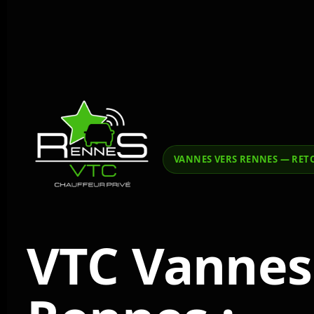
VANNES VERS RENNES — RE
VTC Vannes